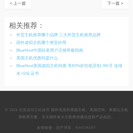
< 上一篇
下一篇 >
相关推荐：
外贸主机推荐哪个品牌 三大外贸主机推荐品牌
国外虚拟主机哪个便宜好用
BlueHost中国站老用户迁移终极指南
美国主机优惠码是什么
BlueHost美国虚拟主机特惠 享83%折扣低至$1.99/月 送域
名+SSL证书
© 2026
美国虚拟主机推荐
国外优质的美国主机、美国空间、美国云主机
等租用方案，关注国外各大主机商优惠信息和产品动态。
友情链接：
葫芦博客
、
RAKSMART