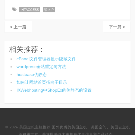
.HTACCESS
禁止IP
< 上一篇
下一篇 >
相关推荐：
cPanel文件管理器显示隐藏文件
wordpress全站重定向方法
hostease伪静态
如何让网站首页指向子目录
IXWebhosting中ShopEx的伪静态的设置
© 2026
美国虚拟主机推荐
国外优质的美国主机、美国空间、美国云主机
等租用方案，关注国外各大主机商优惠信息和产品动态。