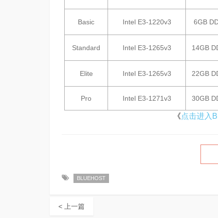
Basic
Intel E3-1220v3
6GB D
Standard
Intel E3-1265v3
14GB D
Elite
Intel E3-1265v3
22GB D
Pro
Intel E3-1271v3
30GB D
《
点击进入Bl
BLUEHOST
< 上一篇