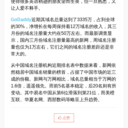
使得很多英语稍逊的朋友望而生畏，但一旦熟悉，又
让人爱不释手。
GoDaddy
近期其域名总量达到了3335万，占到全球
的30%，净增长在每周保持着12万域名的收入，其三
月份的域名注册量大约在50万左右。而最新调查显
示，国内三月份域名注册量最高的新网，周域名注册
量也仅为1万左右，它们之间的域名注册差距还是非
常大的。
从中国域名注册机构近期排名表中数据来看，新网依
然稳居中国域名销量的榜首，占据了中国市场的近三
成的份额。新网与万网相比，域名总量相当于万网的
1.6倍，遥遥领先。而前5名基本稳定，后20名则有所
变动。其中易名中国从第6位滑落到第21位，而美橙
互联、华夏名网、西部数码等略呈上升趋势。
点赞