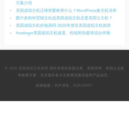
方案介绍
美国虚拟主机迁移前要检查什么？WordPress换主机清单
图片多的外贸独立站选美国虚拟主机还是美国云主机？
美国虚拟主机价格高吗 2026年便宜美国虚拟主机推荐
Hostinger美国虚拟主机速度、性能和负载等综合评测
© 2026
美国虚拟主机推荐
国外优质的美国主机、美国空间、美国云主机
等租用方案，关注国外各大主机商优惠信息和产品动态。
友情链接：
葫芦博客
、
RAKSMART