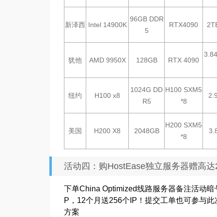
96GB DDR
新泽西
Intel 14900K
RTX4090
2T
5
3.8
犹他
AMD 9950X
128GB
RTX 4090
1024G DD
H100 SXM5
纽约
H100 x8
2.
R5
*8
H200 SXM5
美国
H200 X8
2048GB
3.
*8
活动四：购HostEase独立服务器赠高达2
下单China Optimized线路服务器备注活
P，12个月送256个IP！提交工单也可参
方案