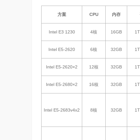
方案
CPU
内存
Intel E3 1230
4核
16GB
1
Intel E5-2620
6核
32GB
1
Intel E5-2620×2
12核
32GB
1
Intel E5-2680×2
16核
32GB
1
Intel E5-2683v4x2
8核
32GB
1