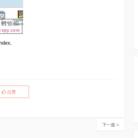
dex.
点赞
下一篇 >