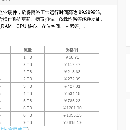
用高端企业硬件，确保网络正常运行时间高达 99.9999%。
，并包含操作系统更新、病毒扫描、负载均衡等多种功能。
RAM、CPU 核心、存储空间、带宽等）。
流量
价格/月
1 TB
￥58.71
2 TB
￥117.47
2 TB
￥213.63
B
2 TB
￥272.39
B
3 TB
￥427.31
B
4 TB
￥534.15
B
5 TB
￥785.23
B
6 TB
￥1201.90
B
8 TB
￥1955.13
B
9 TB
￥2815.19
访问官网购买
》