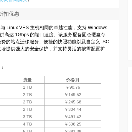
5%折扣优惠
具备与 Linux VPS 主机相同的卓越性能，支持 Windows
个版本，提供高达 1Gbps 的端口速度。该服务配备固态硬盘存
费的站点迁移服务、便捷的快照功能以及自定义 ISO
火墙提供强大的安全保护，并支持灵活的按需配置扩
案：
流量
价格/月
1 TB
￥90.76
2 TB
￥149.52
2 TB
￥245.68
2 TB
￥304.44
3 TB
￥491.42
4 TB
￥598.25
5 TB
￥881.38