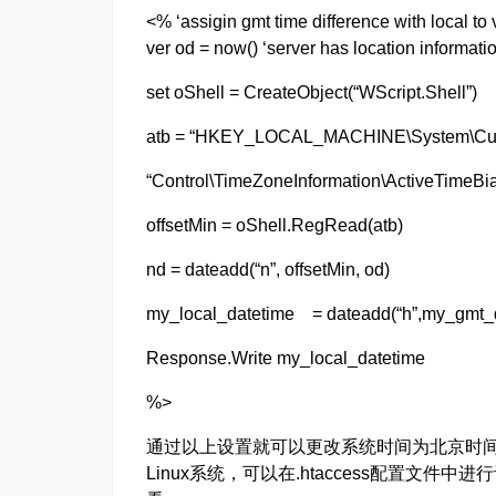
<% ‘assigin gmt time difference with local to 
ver od = now()
‘server has location informati
set oShell = CreateObject(“WScript.Shell”)
atb = “HKEY_LOCAL_MACHINE\System\Curr
“Control\TimeZoneInformation\ActiveTimeBi
offsetMin = oShell.RegRead(atb)
nd = dateadd(“n”, offsetMin, od)
my_local_datetime = dateadd(“h”,my_gmt_dif
Response.Write my_local_datetime
%>
通过以上设置就可以更改系统时间为北京时间了
Linux系统，可以在.htaccess配置文