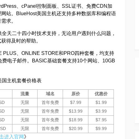
dPress、cPanel控制面板、SSL证书、免费CDN加
站。BlueHost美国主机还支持多种数据库和编程语
者需求。
供全天二十四小时技术支持，无论用户遇到什么问题，
式获得及时的帮助。
CE PLUS、ONLINE STORE和PRO四种套餐，均支持
费电子邮件。BASIC基础套餐支持10个网站、10GB
st美国主机套餐价格表
流量
域名
原价
优惠价
SD
无限
首年免费
$7.99
$1.99
SD
无限
首年免费
$13.99
$3.99
SD
无限
首年免费
$18.99
$7.95
SSD
无限
首年免费
$20.99
$9.99
击进入官网
》