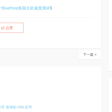
？BlueHost美国主机速度测评
》
点赞
下一篇 >
9/月 送域名+SSL证书