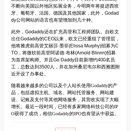
不断向美国以外地区拓展业务，今明两年将挺进西班
牙、葡萄牙、法国、德国及其他国家，此外，Godad
dy公司网站的语言也有望增加到几十种。
此外，Godaddy还在扩充高管和工程师团队。自欧文
出任Godaddy的CEO以来，欧文已经重组了管理层，
他将雅虎前高管艾丽莎·墨菲(Elissa Murphy)招募为C
TO，将微软前高管阿诺德·布林(Arnold Blinnn)招募
为首席架构师。并且Go Daddy目前新增约400名员
工，总数达到3500人，并在加州桑尼韦尔和西雅图附
近开设了办事处。
随着越来越多的公司以及个人站长使用
Godaddy
的产
品，包括虚拟主机、域名、网站托管服务、网站建
设、记账及支付等其他网络服务，其营收实现了大幅
增长。最近一段时间，已经有多家网络科技公司的
IP
O
获得了成功，相信
Godaddy
的
IPO
也有望从中获益。