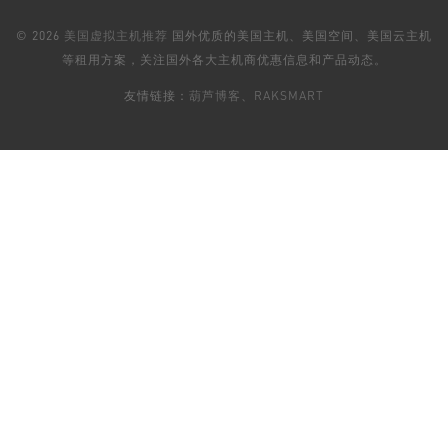
© 2026
美国虚拟主机推荐
国外优质的美国主机、美国空间、美国云主机
等租用方案，关注国外各大主机商优惠信息和产品动态。
友情链接：
葫芦博客
、
RAKSMART