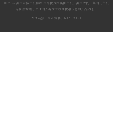
© 2026
美国虚拟主机推荐
国外优质的美国主机、美国空间、美国云主机
等租用方案，关注国外各大主机商优惠信息和产品动态。
友情链接：
葫芦博客
、
RAKSMART