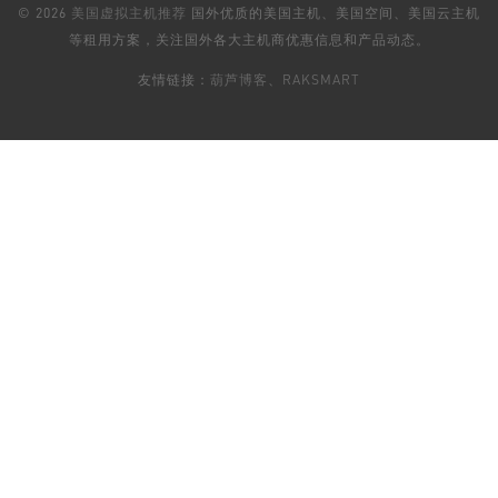
© 2026
美国虚拟主机推荐
国外优质的美国主机、美国空间、美国云主机
等租用方案，关注国外各大主机商优惠信息和产品动态。
友情链接：
葫芦博客
、
RAKSMART