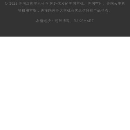
© 2026
美国虚拟主机推荐
国外优质的美国主机、美国空间、美国云主机
等租用方案，关注国外各大主机商优惠信息和产品动态。
友情链接：
葫芦博客
、
RAKSMART