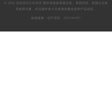
© 2026
美国虚拟主机推荐
国外优质的美国主机、美国空间、美国云主机
等租用方案，关注国外各大主机商优惠信息和产品动态。
友情链接：
葫芦博客
、
RAKSMART