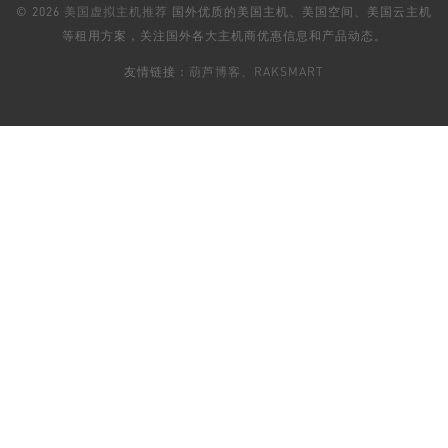
© 2026
美国虚拟主机推荐
国外优质的美国主机、美国空间、美国云主机
等租用方案，关注国外各大主机商优惠信息和产品动态。
友情链接：
葫芦博客
、
RAKSMART