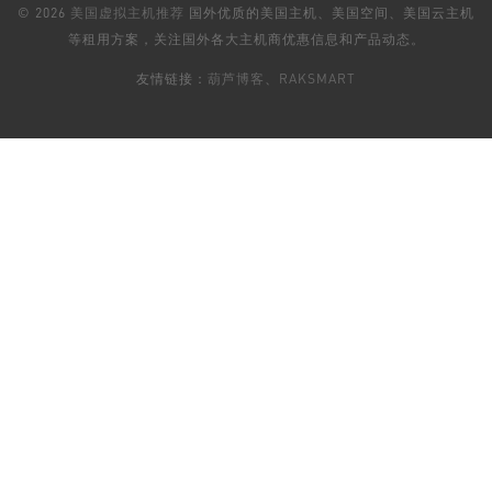
© 2026
美国虚拟主机推荐
国外优质的美国主机、美国空间、美国云主机
等租用方案，关注国外各大主机商优惠信息和产品动态。
友情链接：
葫芦博客
、
RAKSMART