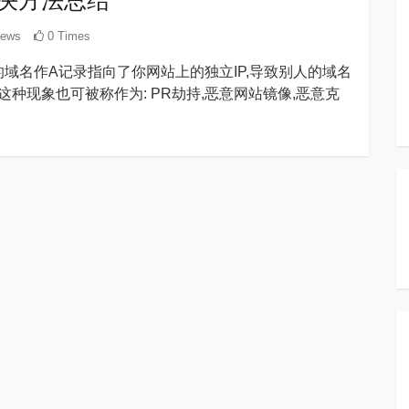
解决方法总结
iews
0 Times
名作A记录指向了你网站上的独立IP,导致别人的域名
种现象也可被称作为: PR劫持,恶意网站镜像,恶意克