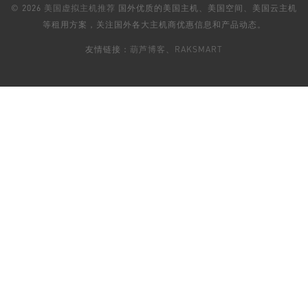
© 2026
美国虚拟主机推荐
国外优质的美国主机、美国空间、美国云主机
等租用方案，关注国外各大主机商优惠信息和产品动态。
友情链接：
葫芦博客
、
RAKSMART