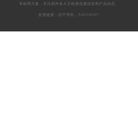
等租用方案，关注国外各大主机商优惠信息和产品动态。
友情链接：
葫芦博客
、
RAKSMART