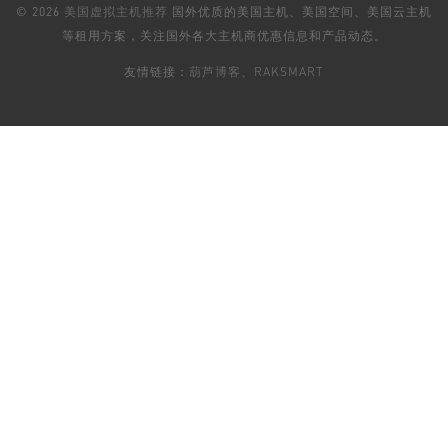
© 2026
美国虚拟主机推荐
国外优质的美国主机、美国空间、美国云主机
等租用方案，关注国外各大主机商优惠信息和产品动态。
友情链接：
葫芦博客
、
RAKSMART