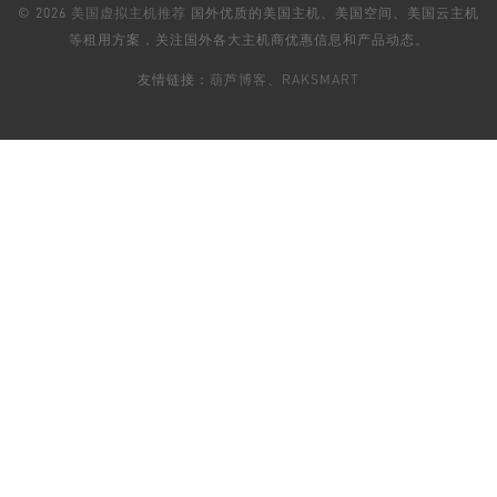
© 2026
美国虚拟主机推荐
国外优质的美国主机、美国空间、美国云主机
等租用方案，关注国外各大主机商优惠信息和产品动态。
友情链接：
葫芦博客
、
RAKSMART