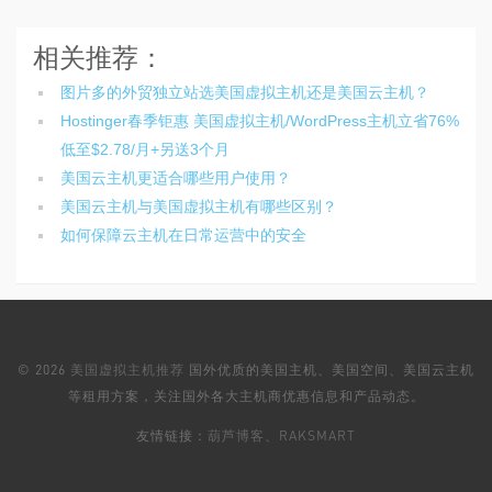
相关推荐：
图片多的外贸独立站选美国虚拟主机还是美国云主机？
Hostinger春季钜惠 美国虚拟主机/WordPress主机立省76%
低至$2.78/月+另送3个月
美国云主机更适合哪些用户使用？
美国云主机与美国虚拟主机有哪些区别？
如何保障云主机在日常运营中的安全
© 2026
美国虚拟主机推荐
国外优质的美国主机、美国空间、美国云主机
等租用方案，关注国外各大主机商优惠信息和产品动态。
友情链接：
葫芦博客
、
RAKSMART