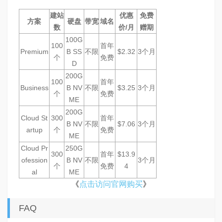
建站
优惠
免费
方案
硬盘
带宽
域名
数
价/月
赠期
100G
100
首年
Premium
B SS
不限
$2.32
3个月
个
免费
D
200G
100
首年
Business
B NV
不限
$3.25
3个月
个
免费
ME
200G
Cloud St
300
首年
B NV
不限
$7.06
3个月
artup
个
免费
ME
Cloud Pr
250G
300
首年
$13.9
ofession
B NV
不限
3个月
个
免费
4
al
ME
《
点击访问官网购买
》
FAQ