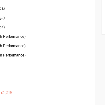
ga)
ga)
ga)
gh Performance)
gh Performance)
gh Performance)
。
点赞