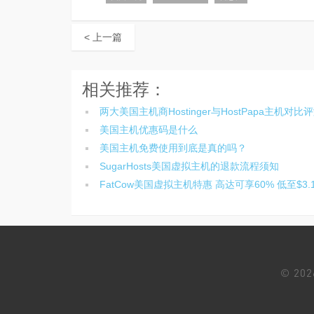
< 上一篇
相关推荐：
两大美国主机商Hostinger与HostPapa主机对比
美国主机优惠码是什么
美国主机免费使用到底是真的吗？
SugarHosts美国虚拟主机的退款流程须知
FatCow美国虚拟主机特惠 高达可享60% 低至$3.1
© 20