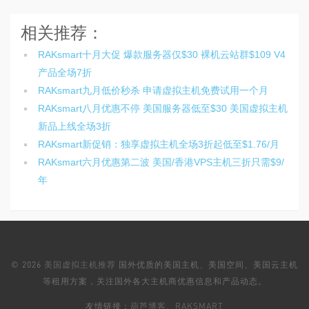
相关推荐：
RAKsmart十月大促 爆款服务器仅$30 裸机云站群$109 V4
产品全场7折
RAKsmart九月低价秒杀 申请虚拟主机免费试用一个月
RAKsmart八月优惠不停 美国服务器低至$30 美国虚拟主机
新品上线全场3折
RAKsmart新促销：独享虚拟主机全场3折起低至$1.76/月
RAKsmart六月优惠第二波 美国/香港VPS主机三折只需$9/
年
© 2026
美国虚拟主机推荐
国外优质的美国主机、美国空间、美国云主机
等租用方案，关注国外各大主机商优惠信息和产品动态。
友情链接：
葫芦博客
、
RAKSMART