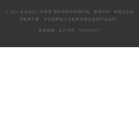
© 2026
美国虚拟主机推荐
国外优质的美国主机、美国空间、美国云主机
等租用方案，关注国外各大主机商优惠信息和产品动态。
友情链接：
葫芦博客
、
RAKSMART