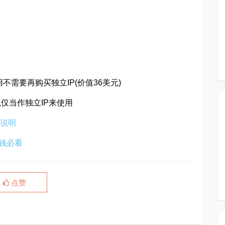
用不需要再购买独立IP(价值36美元)
以仅当作独立IP来使用
解说明
省钱必看
点赞