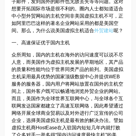
子邮件，发到国外的邮件也无故丢失等等问题。这对
想要开拓国际市场是很不利的。圈内人士都知道适合
中小型外贸网站的主机空间非美国虚拟主机不可，正
如阿里巴巴这样的著名企业网站采用的都是美国空
间。那么，为什么说美国虚拟主机适合
外贸建站
呢？
一、高速保证优于国内主机
众所周知，国内的主机在海外的访问速度可以说不尽
人意，而美国作为虚拟主机发展的早期地区，其产品
的质量和性能均位于世界同类产品的前列。美国虚拟
主机采用最具优势的国家顶级数据中心并提供WEB
服务的服务器，国内用户将网站放置在国外的主机空
间上，国外客户既可以畅通地浏览外贸企业的网站。
而且，美国作为全球世界互联网中心，与全球各个互
联网发达国家都建立了高速互联网络，因此希望通过
网络开展全球商业贸易以及对外进行广泛宣传的公司
企业，选择美国虚拟主机是最有效的解决办法。譬如
虚拟主机商HostEase在入驻国内短短几年内就打败
了众多对手一举多得“国内访问速度最快主机”的美