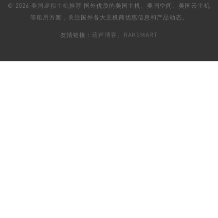
© 2026
美国虚拟主机推荐
国外优质的美国主机、美国空间、美国云主机
等租用方案，关注国外各大主机商优惠信息和产品动态。
友情链接：
葫芦博客
、
RAKSMART