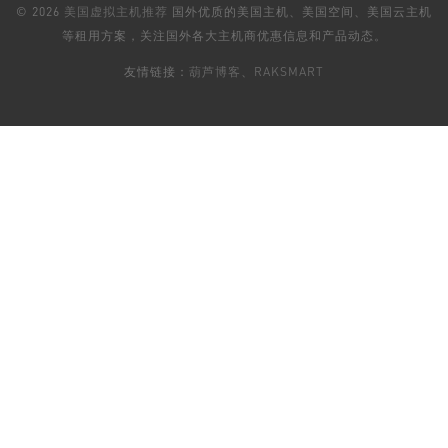
© 2026
美国虚拟主机推荐
国外优质的美国主机、美国空间、美国云主机
等租用方案，关注国外各大主机商优惠信息和产品动态。
友情链接：
葫芦博客
、
RAKSMART