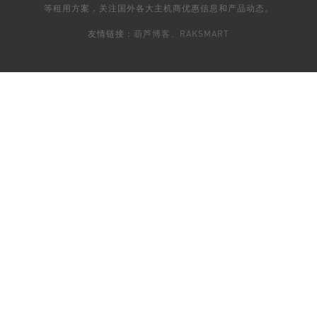
等租用方案，关注国外各大主机商优惠信息和产品动态。
友情链接：
葫芦博客
、
RAKSMART