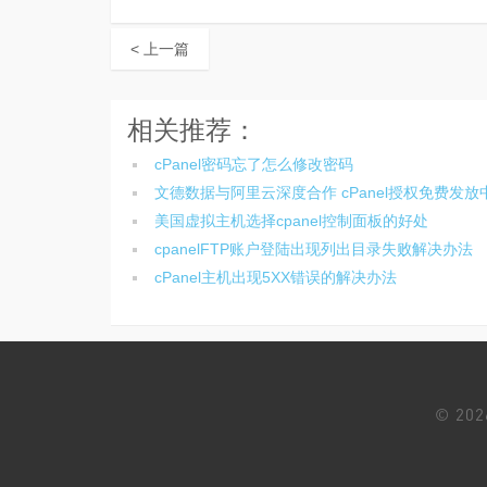
< 上一篇
相关推荐：
cPanel密码忘了怎么修改密码
文德数据与阿里云深度合作 cPanel授权免费发放
美国虚拟主机选择cpanel控制面板的好处
cpanelFTP账户登陆出现列出目录失败解决办法
cPanel主机出现5XX错误的解决办法
© 20