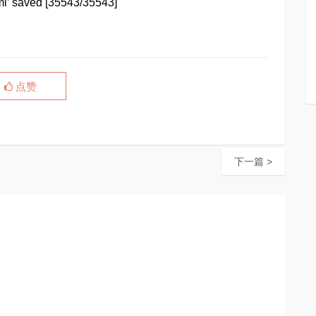
ml’ saved [35543/35543]
点赞
下一篇 >