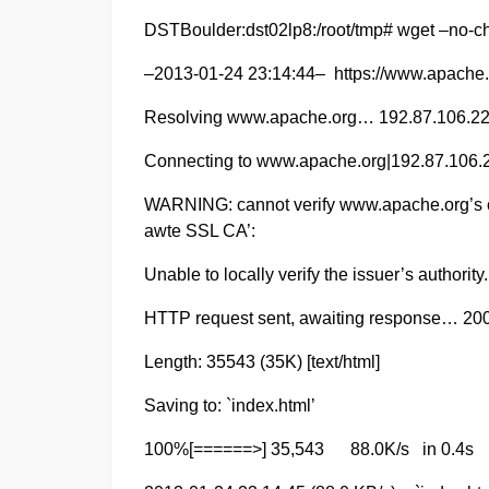
DSTBoulder:dst02lp8:/root/tmp# wget –no-che
–2013-01-24 23:14:44– https://www.apache.
Resolving www.apache.org… 192.87.106.229
Connecting to www.apache.org|192.87.106.
WARNING: cannot verify www.apache.org’s c
awte SSL CA’:
Unable to locally verify the issuer’s authority.
HTTP request sent, awaiting response… 20
Length: 35543 (35K) [text/html]
Saving to: `index.html’
100%[======>] 35,543 88.0K/s in 0.4s