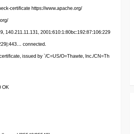
ck-certificate https://www.apache.org/
org/
, 140.211.11.131, 2001:610:1:80bc:192:87:106:229
229|:443… connected.
ertificate, issued by `/C=US/O=Thawte, Inc./CN=Th
0 OK