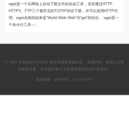
wget是一个从网络上自动下载文件的自由工具，支持通过HTTP、
HTTPS、FTP三个最常见的TCP/IP协议下载，并可以使用HTTP代
理。wget名称的由来是“World Wide Web”与“get”的结合。 wget是一
个命令行工具—…
© 2026
美国虚拟主机推荐
国外优质的美国主机、美国空间、美国云主机
等租用方案，关注国外各大主机商优惠信息和产品动态。
友情链接：
葫芦博客
、
RAKSMART