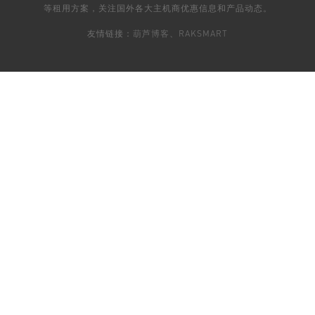
等租用方案，关注国外各大主机商优惠信息和产品动态。
友情链接：
葫芦博客
、
RAKSMART