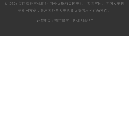
© 2026
美国虚拟主机推荐
国外优质的美国主机、美国空间、美国云主机
等租用方案，关注国外各大主机商优惠信息和产品动态。
友情链接：
葫芦博客
、
RAKSMART